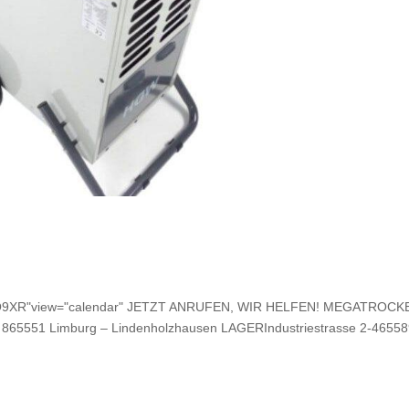
"7EQ9XR"view="calendar" JETZT ANRUFEN, WIR HELFEN! MEGATROCK
 865551 Limburg – Lindenholzhausen LAGERIndustriestrasse 2-465589