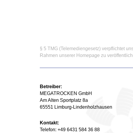
§ 5 TMG (Te­leme­di­enge­setz) verpf­lich­tet uns
Rah­men un­se­rer Ho­me­pa­ge zu ver­öf­f­ent­li­
Betreiber:
MEGATROCKEN GmbH
Am Alten Sportplatz 8a
65551 Limburg-Lindenholzhausen
Kontakt:
Telefon: +49 6431 584 36 88