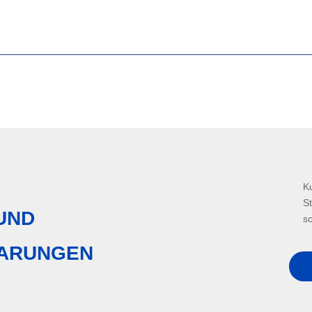
K
St
UND
s
BARUNGEN