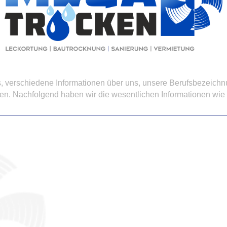
, ver­schie­de­ne In­for­ma­tio­nen über un­s, un­se­re Be­rufs­be­zeic
chen. Nach­fol­gend ha­ben wir die we­sent­li­chen In­for­ma­tio­nen wie