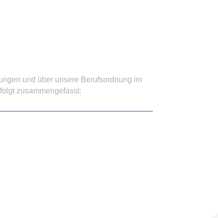
h­nun­gen und über un­se­re Be­rufs­ord­nung im
 folgt zu­sam­men­ge­fasst: