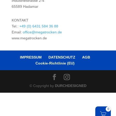
Industriestrasse 2-4
65589 Hadamar
KONTAKT
Tel.:
+49 (0) 6431 584 36 88
Email:
office@megatrocken.de
www.megatrocken.de
IMPRESSUM
DATENSCHUTZ
AGB
Cookie-Richtlinie (EU)
© Copyright by
DURCHDESIGNED